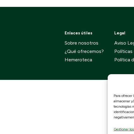
Enlaces útiles
Legal
Sobre nosotros
Aviso Le
¿Qué ofrecemos?
Políticas
Hemeroteca
Política 
Para ofrecer 
almacenar y/o
tecnologías 
identificacio
negativamente
Gestionar los