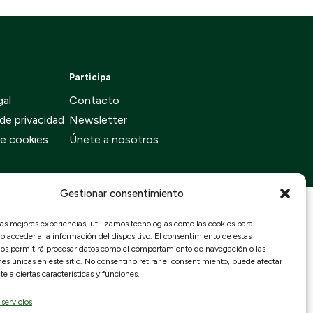
Participa
gal
Contacto
 de privacidad
Newsletter
de cookies
Únete a nosotros
Gestionar consentimiento
las mejores experiencias, utilizamos tecnologías como las cookies para
 acceder a la información del dispositivo. El consentimiento de estas
nos permitirá procesar datos como el comportamiento de navegación o las
nes únicas en este sitio. No consentir o retirar el consentimiento, puede afectar
 a ciertas características y funciones.
 servicios