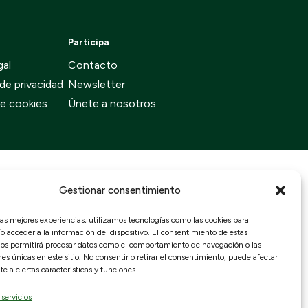
Participa
gal
Contacto
 de privacidad
Newsletter
de cookies
Únete a nosotros
Gestionar consentimiento
las mejores experiencias, utilizamos tecnologías como las cookies para
 acceder a la información del dispositivo. El consentimiento de estas
nos permitirá procesar datos como el comportamiento de navegación o las
nes únicas en este sitio. No consentir o retirar el consentimiento, puede afectar
 a ciertas características y funciones.
 servicios