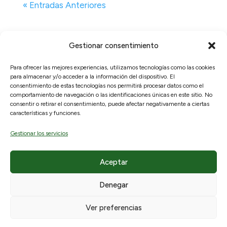
« Entradas Anteriores
Gestionar consentimiento
Para ofrecer las mejores experiencias, utilizamos tecnologías como las cookies
para almacenar y/o acceder a la información del dispositivo. El
© 2026, RAICEX, Madrid, España.
consentimiento de estas tecnologías nos permitirá procesar datos como el
comportamiento de navegación o las identificaciones únicas en este sitio. No
consentir o retirar el consentimiento, puede afectar negativamente a ciertas
Enlaces útiles
Legal
características y funciones.
Sobre nosotros
Aviso Legal
Gestionar los servicios
¿Qué ofrecemos?
Políticas de privacidad
Hemeroteca
Política de cookies
Aceptar
Participa
Denegar
Contacto
Newsletter
Ver preferencias
Únete a nosotros