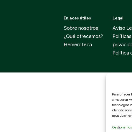
Enlaces útiles
Legal
Sobre nosotros
Aviso Le
¿Qué ofrecemos?
Políticas
Hemeroteca
privacid
Política
Para ofrecer 
almacenar y/o
tecnologías 
identificacio
negativamente
Gestionar los