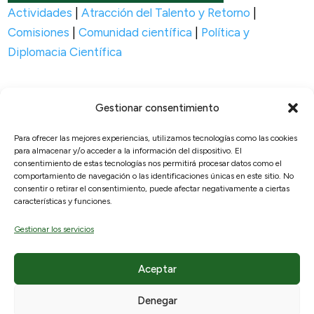
Actividades
|
Atracción del Talento y Retorno
|
Comisiones
|
Comunidad científica
|
Política y
Diplomacia Científica
Gestionar consentimiento
Para ofrecer las mejores experiencias, utilizamos tecnologías como las cookies
para almacenar y/o acceder a la información del dispositivo. El
© 2026, RAICEX, Madrid, España.
consentimiento de estas tecnologías nos permitirá procesar datos como el
comportamiento de navegación o las identificaciones únicas en este sitio. No
consentir o retirar el consentimiento, puede afectar negativamente a ciertas
Enlaces útiles
Legal
características y funciones.
Sobre nosotros
Aviso Legal
Gestionar los servicios
¿Qué ofrecemos?
Políticas de privacidad
Hemeroteca
Política de cookies
Aceptar
Participa
Denegar
Contacto