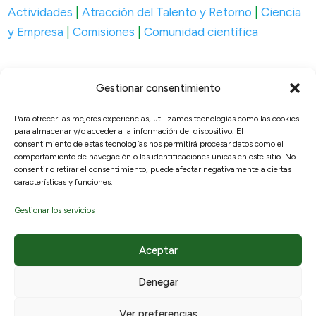
Actividades
|
Atracción del Talento y Retorno
|
Ciencia
y Empresa
|
Comisiones
|
Comunidad científica
Gestionar consentimiento
Para ofrecer las mejores experiencias, utilizamos tecnologías como las cookies
para almacenar y/o acceder a la información del dispositivo. El
© 2026, RAICEX, Madrid, España.
consentimiento de estas tecnologías nos permitirá procesar datos como el
comportamiento de navegación o las identificaciones únicas en este sitio. No
consentir o retirar el consentimiento, puede afectar negativamente a ciertas
Enlaces útiles
Legal
características y funciones.
Sobre nosotros
Aviso Legal
Gestionar los servicios
¿Qué ofrecemos?
Políticas de privacidad
Hemeroteca
Política de cookies
Aceptar
Participa
Denegar
Contacto
Newsletter
Ver preferencias