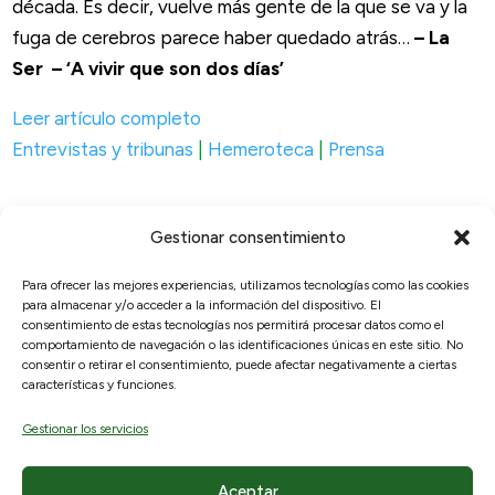
década. Es decir, vuelve más gente de la que se va y la
fuga de cerebros parece haber quedado atrás…
– La
Ser – ‘A vivir que son dos días’
Leer artículo completo
Entrevistas y tribunas
|
Hemeroteca
|
Prensa
Gestionar consentimiento
Para ofrecer las mejores experiencias, utilizamos tecnologías como las cookies
para almacenar y/o acceder a la información del dispositivo. El
© 2026, RAICEX, Madrid, España.
consentimiento de estas tecnologías nos permitirá procesar datos como el
comportamiento de navegación o las identificaciones únicas en este sitio. No
consentir o retirar el consentimiento, puede afectar negativamente a ciertas
Enlaces útiles
Legal
características y funciones.
Sobre nosotros
Aviso Legal
Gestionar los servicios
¿Qué ofrecemos?
Políticas de privacidad
Hemeroteca
Política de cookies
Aceptar